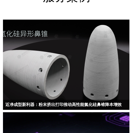
近净成型新利器：粉末挤出打印推动高性能氮化硅鼻锥降本增效
升华三维为高性能氮化硅异形鼻锥的制造带来了革命性解决方案…