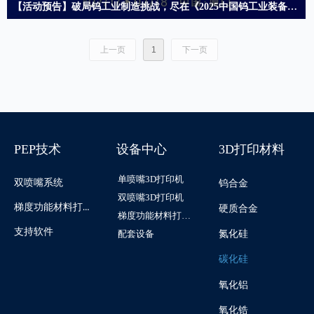
【活动预告】破局钨工业制造挑战，尽在《2025中国钨工业装备论坛》
2025中国钨工业装备论坛将于7月17-18日在厦门举行，升华刘业博士将发表题
为《挤出式增材制造技术与粉末冶金的融合与创新》的主旨报告……
上一页
1
下一页
PEP技术
设备中心
3D打印材料
单喷嘴3D打印机
双喷嘴系统
钨合金
双喷嘴3D打印机
梯度功能材料打印系统
硬质合金
梯度功能材料打印机
支持软件
配套设备
氮化硅
碳化硅
氧化铝
氧化锆