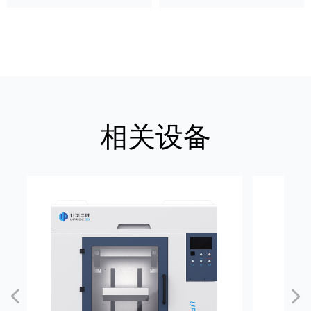
相关设备
넳
넲