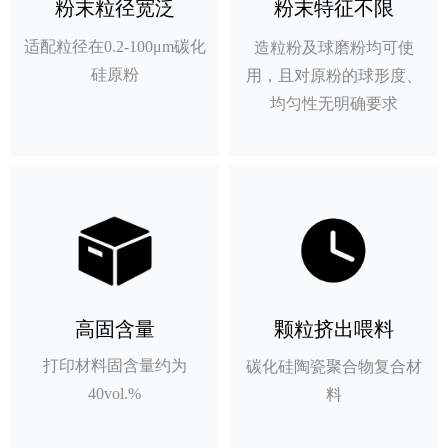
粉末粒径宽泛
粉末特征不限
适配粒径在0.2-100μm碳化
造粒粉及球磨粉均可使
硅原粉
用，且对原粉的球形度、
均匀性无明确要求
高固含量
颗粒挤出喂料
打印材料固含量约为
碳化硅陶瓷聚合物复合材
40vol.%
料